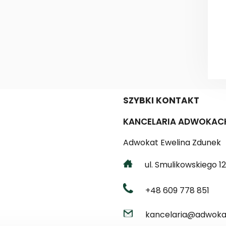
SZYBKI KONTAKT
KANCELARIA ADWOKAC
Adwokat Ewelina Zdunek
ul. Smulikowskiego 12 
+48 609 778 851
kancelaria@adwokat