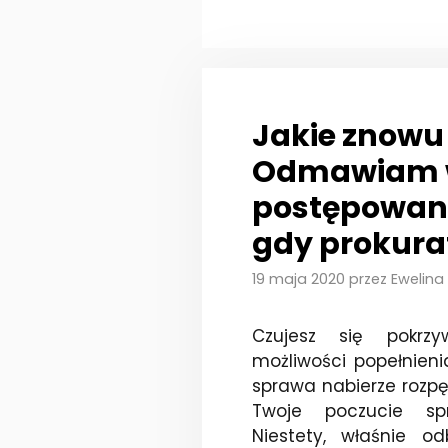
Jakie znowu
Odmawiam w
postępowania
gdy prokura
19 maja 2020
przez
Ewelina
Czujesz się pokrzy
możliwości popełnieni
sprawa nabierze rozpę
Twoje poczucie spr
Niestety, właśnie od