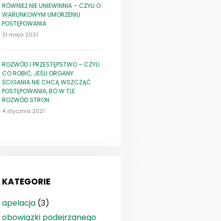
RÓWNIEŻ NIE UNIEWINNIA – CZYLI O
WARUNKOWYM UMORZENIU
POSTĘPOWANIA
31 maja 2021
ROZWÓD I PRZESTĘPSTWO – CZYLI
CO ROBIĆ, JEŚLI ORGANY
ŚCIGANIA NIE CHCĄ WSZCZĄĆ
POSTĘPOWANIA, BO W TLE
ROZWÓD STRON
4 stycznia 2021
KATEGORIE
apelacja
(3)
obowiązki podejrzanego