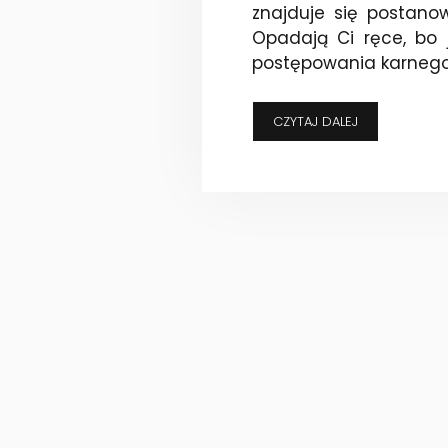
znajduje się postano
Opadają Ci ręce, bo j
postępowania karnego?
JAKIE
CZYTAJ DALEJ
ZNOWU
PRZESTĘPSTW
ODMAWIAM
WSZCZĘCIA
POSTĘPOWANI
–
CZYLI
CO
ZROBIĆ,
GDY
PROKURATOR
MA
INNE
ZDANIE