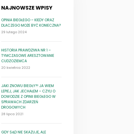
NAJNOWSZE WPISY
OPINIA BIEGŁEGO – KIEDY ORAZ
DLACZEGO MOŻE BYĆ KONIECZNA?
29 lutego 2024
HISTORIA PRAWDZIWA NR 1 –
TYMCZASOWE ARESZTOWANIE
CUDZOZIEMCA
20 kwietnia 2022
JAKI ZNOWU BIEGŁY?! JA WIEM
LEPIEJ, JAK JECHAŁEM – CZYLI O
DOWODZIE Z OPINII BIEGŁEGO W
SPRAWACH ZDARZEŃ
DROGOWYCH
28 lipca 2021
GDY SĄD NIE SKAZUJE, ALE