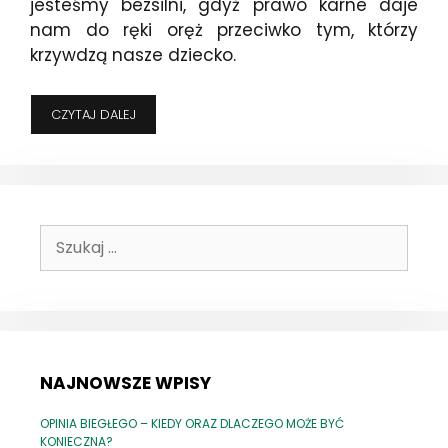
jesteśmy bezsilni, gdyż prawo karne daje
nam do ręki oręż przeciwko tym, którzy
krzywdzą nasze dziecko.
MAMO,
CZYTAJ DALEJ
TATO,
BO
TEN
PAN
MNIE
POBIŁ!
Szukaj:
–
GDY
DZIECKO
JEST
POKRZYWDZONYM
W
SPRAWIE
NAJNOWSZE WPISY
OPINIA BIEGŁEGO – KIEDY ORAZ DLACZEGO MOŻE BYĆ
KONIECZNA?