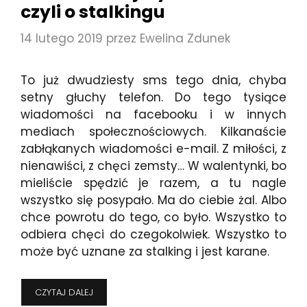
CZYLI
czyli o stalkingu
CO
ZROBIĆ,
14 lutego 2019
przez
Ewelina Zdunek
GDY
PROKURATOR
MA
To już dwudziesty sms tego dnia, chyba
INNE
ZDANIE
setny głuchy telefon. Do tego tysiące
wiadomości na facebooku i w innych
mediach społecznościowych. Kilkanaście
zabłąkanych wiadomości e-mail. Z miłości, z
nienawiści, z chęci zemsty… W walentynki, bo
mieliście spędzić je razem, a tu nagle
wszystko się posypało. Ma do ciebie żal. Albo
chce powrotu do tego, co było. Wszystko to
odbiera chęci do czegokolwiek. Wszystko to
może być uznane za stalking i jest karane.
ZMORA
CZYTAJ DALEJ
DZISIEJSZYCH