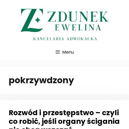
Przejdź
do
treści
Menu
pokrzywdzony
Rozwód i przestępstwo – czyli
co robić, jeśli organy ścigania