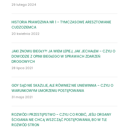
29 lutego 2024
HISTORIA PRAWDZIWA NR 1 – TYMCZASOWE ARESZTOWANIE
CUDZOZIEMCA
20 kwietnia 2022
JAKI ZNOWU BIEGŁY?! JA WIEM LEPIEJ, JAK JECHAŁEM – CZYLI O
DOWODZIE Z OPINII BIEGŁEGO W SPRAWACH ZDARZEŃ
DROGOWYCH
28 lipca 2021
GDY SĄD NIE SKAZUJE, ALE RÓWNIEŻ NIE UNIEWINNIA – CZYLI O
WARUNKOWYM UMORZENIU POSTĘPOWANIA
31 maja 2021
ROZWÓD I PRZESTĘPSTWO – CZYLI CO ROBIĆ, JEŚLI ORGANY
ŚCIGANIA NIE CHCĄ WSZCZĄĆ POSTĘPOWANIA, BO W TLE
ROZWÓD STRON