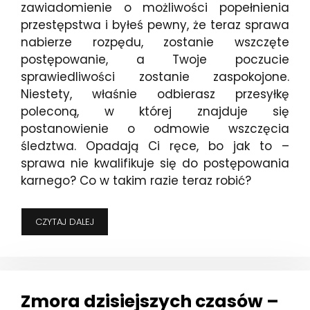
zawiadomienie o możliwości popełnienia
przestępstwa i byłeś pewny, że teraz sprawa
nabierze rozpędu, zostanie wszczęte
postępowanie, a Twoje poczucie
sprawiedliwości zostanie zaspokojone.
Niestety, właśnie odbierasz przesyłkę
poleconą, w której znajduje się
postanowienie o odmowie wszczęcia
śledztwa. Opadają Ci ręce, bo jak to –
sprawa nie kwalifikuje się do postępowania
karnego? Co w takim razie teraz robić?
JAKIE
CZYTAJ DALEJ
ZNOWU
PRZESTĘPSTWO?
ODMAWIAM
WSZCZĘCIA
POSTĘPOWANIA!
Zmora dzisiejszych czasów –
–