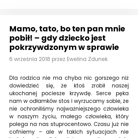
CZASÓW
–
CZYLI
O
Mamo, tato, bo ten pan mnie
STALKINGU
pobił! – gdy dziecko jest
pokrzywdzonym w sprawie
6 września 2018
przez
Ewelina Zdunek
Dla rodzica nie ma chyba nic gorszego niż
dowiedzieć się, że ktoś zrobił naszej
ukochanej pociesze krzywdę. Serce pęka
nam w odłamków stos i wyrzucamy sobie, że
nie ochroniliśmy najważniejszego człowieka
w naszym życiu, małego człowieka, który
polega na nas stuprocentowo. Czasu już nie
cofniemy – ale w takich sytuacjach nie