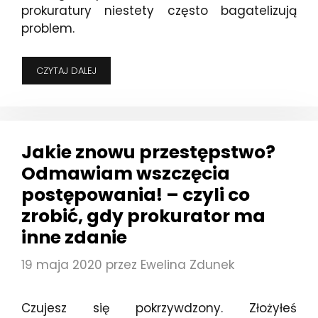
prokuratury niestety często bagatelizują
problem.
ROZWÓD
CZYTAJ DALEJ
I
PRZESTĘPSTWO
–
CZYLI
CO
Jakie znowu przestępstwo?
ROBIĆ,
JEŚLI
Odmawiam wszczęcia
ORGANY
postępowania! – czyli co
ŚCIGANIA
NIE
zrobić, gdy prokurator ma
CHCĄ
inne zdanie
WSZCZĄĆ
POSTĘPOWANIA,
BO
19 maja 2020
przez
Ewelina Zdunek
W
TLE
ROZWÓD
Czujesz się pokrzywdzony. Złożyłeś
STRON