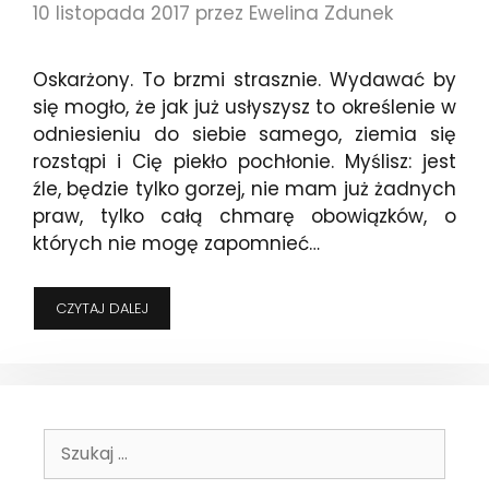
10 listopada 2017
przez
Ewelina Zdunek
Oskarżony. To brzmi strasznie. Wydawać by
się mogło, że jak już usłyszysz to określenie w
odniesieniu do siebie samego, ziemia się
rozstąpi i Cię piekło pochłonie. Myślisz: jest
źle, będzie tylko gorzej, nie mam już żadnych
praw, tylko całą chmarę obowiązków, o
których nie mogę zapomnieć…
MOGĘ!
CZYTAJ DALEJ
–
CZYLI
O
PRAWACH
OSKARŻONEGO
SŁÓW
Szukaj:
KILKA