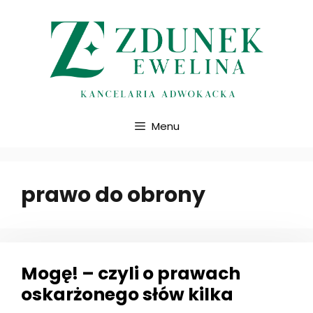
Przejdź
do
treści
Menu
prawo do obrony
Mogę! – czyli o prawach
oskarżonego słów kilka