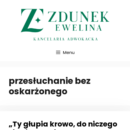
Przejdź
do
treści
Menu
przesłuchanie bez
oskarżonego
„Ty głupia krowo, do niczego