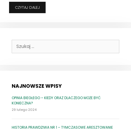
„TY
CZYTAJ DALEJ
GŁUPIA
KROWO,
DO
NICZEGO
SIĘ
NIE
Szukaj:
NADAJESZ!”
–
O
PRZESTĘPSTWIE
ZNĘCANIA
SIĘ
NAJNOWSZE WPISY
OPINIA BIEGŁEGO – KIEDY ORAZ DLACZEGO MOŻE BYĆ
KONIECZNA?
29 lutego 2024
HISTORIA PRAWDZIWA NR 1 – TYMCZASOWE ARESZTOWANIE