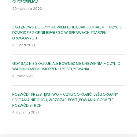
CUDZOZIEMCA
20 kwietnia 2022
JAKI ZNOWU BIEGŁY?! JA WIEM LEPIEJ, JAK JECHAŁEM – CZYLI O
DOWODZIE Z OPINII BIEGŁEGO W SPRAWACH ZDARZEŃ
DROGOWYCH
28 lipca 2021
GDY SĄD NIE SKAZUJE, ALE RÓWNIEŻ NIE UNIEWINNIA – CZYLI O
WARUNKOWYM UMORZENIU POSTĘPOWANIA
31 maja 2021
ROZWÓD I PRZESTĘPSTWO – CZYLI CO ROBIĆ, JEŚLI ORGANY
ŚCIGANIA NIE CHCĄ WSZCZĄĆ POSTĘPOWANIA, BO W TLE
ROZWÓD STRON
4 stycznia 2021