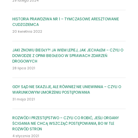
29 lutego 2024
HISTORIA PRAWDZIWA NR 1 – TYMCZASOWE ARESZTOWANIE
CUDZOZIEMCA
20 kwietnia 2022
JAKI ZNOWU BIEGŁY?! JA WIEM LEPIEJ, JAK JECHAŁEM – CZYLI O
DOWODZIE Z OPINII BIEGŁEGO W SPRAWACH ZDARZEŃ
DROGOWYCH
28 lipca 2021
GDY SĄD NIE SKAZUJE, ALE RÓWNIEŻ NIE UNIEWINNIA – CZYLI O
WARUNKOWYM UMORZENIU POSTĘPOWANIA
31 maja 2021
ROZWÓD I PRZESTĘPSTWO – CZYLI CO ROBIĆ, JEŚLI ORGANY
ŚCIGANIA NIE CHCĄ WSZCZĄĆ POSTĘPOWANIA, BO W TLE
ROZWÓD STRON
4 stycznia 2021