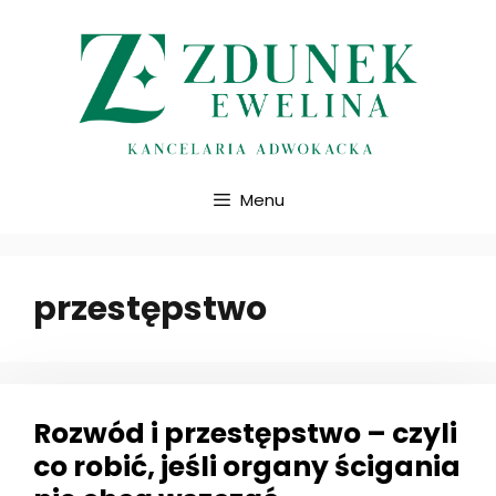
Przejdź
do
treści
Menu
przestępstwo
Rozwód i przestępstwo – czyli
co robić, jeśli organy ścigania