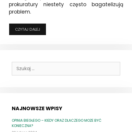
prokuratury niestety często bagatelizują
problem.
ROZWÓD
CZYTAJ DALEJ
I
PRZESTĘPSTWO
–
CZYLI
CO
ROBIĆ,
Szukaj:
JEŚLI
ORGANY
ŚCIGANIA
NIE
CHCĄ
WSZCZĄĆ
POSTĘPOWANIA,
BO
NAJNOWSZE WPISY
W
TLE
OPINIA BIEGŁEGO – KIEDY ORAZ DLACZEGO MOŻE BYĆ
ROZWÓD
KONIECZNA?
STRON