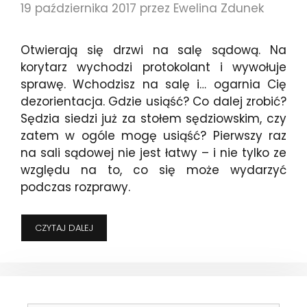
19 października 2017
przez
Ewelina Zdunek
Otwierają się drzwi na salę sądową. Na
korytarz wychodzi protokolant i wywołuje
sprawę. Wchodzisz na salę i… ogarnia Cię
dezorientacja. Gdzie usiąść? Co dalej zrobić?
Sędzia siedzi już za stołem sędziowskim, czy
zatem w ogóle mogę usiąść? Pierwszy raz
na sali sądowej nie jest łatwy – i nie tylko ze
względu na to, co się może wydarzyć
podczas rozprawy.
PIERWSZY
CZYTAJ DALEJ
RAZ
NA
SALI
SĄDOWEJ,
CZYLI
CO,