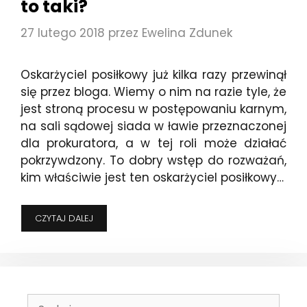
to taki?
27 lutego 2018
przez
Ewelina Zdunek
Oskarżyciel posiłkowy już kilka razy przewinął
się przez bloga. Wiemy o nim na razie tyle, że
jest stroną procesu w postępowaniu karnym,
na sali sądowej siada w ławie przeznaczonej
dla prokuratora, a w tej roli może działać
pokrzywdzony. To dobry wstęp do rozważań,
kim właściwie jest ten oskarżyciel posiłkowy…
OSKARŻYCIEL
CZYTAJ DALEJ
POSIŁKOWY
–
KTO
TO
TAKI?
Szukaj: