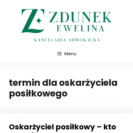
Przejdź
do
treści
Menu
termin dla oskarżyciela
posiłkowego
Oskarżyciel posiłkowy – kto