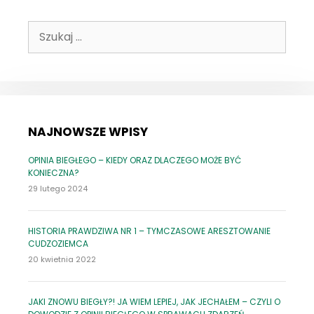
KRZYWDZIE
–
Szukaj:
CZYLI
O
NAPRAWIENIU
SZKODY
I
ZADOŚĆUCZYNIENIU
NAJNOWSZE WPISY
OPINIA BIEGŁEGO – KIEDY ORAZ DLACZEGO MOŻE BYĆ
KONIECZNA?
29 lutego 2024
HISTORIA PRAWDZIWA NR 1 – TYMCZASOWE ARESZTOWANIE
CUDZOZIEMCA
20 kwietnia 2022
JAKI ZNOWU BIEGŁY?! JA WIEM LEPIEJ, JAK JECHAŁEM – CZYLI O