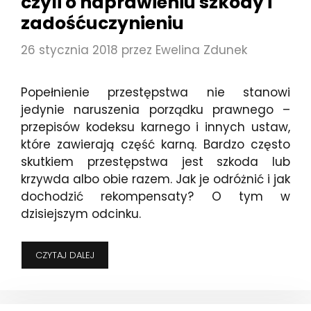
czyli o naprawieniu szkody i
zadośćuczynieniu
26 stycznia 2018
przez
Ewelina Zdunek
Popełnienie przestępstwa nie stanowi
jedynie naruszenia porządku prawnego –
przepisów kodeksu karnego i innych ustaw,
które zawierają część karną. Bardzo często
skutkiem przestępstwa jest szkoda lub
krzywda albo obie razem. Jak je odróżnić i jak
dochodzić rekompensaty? O tym w
dzisiejszym odcinku.
JAK
CZYTAJ DALEJ
ZREKOMPENSOWAĆ
SZKODĘ
I
ZADOŚĆUCZYNIĆ