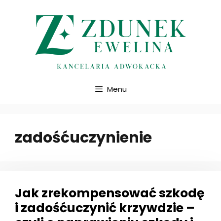
Przejdź
do
treści
Menu
zadośćuczynienie
Jak zrekompensować szkodę
i zadośćuczynić krzywdzie –