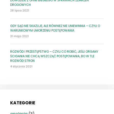
DOWODZIE Z OPINII BIEGŁEGO W SPRAWACH ZDARZEŃ
DROGOWYCH
28 lipca 2021
GDY SĄD NIE SKAZUJE, ALE RÓWNIEŻ NIE UNIEWINNIA – CZYLI O
WARUNKOWYM UMORZENIU POSTĘPOWANIA
31 maja 2021
ROZWÓD I PRZESTĘPSTWO – CZYLI CO ROBIĆ, JEŚLI ORGANY
ŚCIGANIA NIE CHCĄ WSZCZĄĆ POSTĘPOWANIA, BO W TLE
ROZWÓD STRON
4 stycznia 2021
KATEGORIE
apelacja
(3)