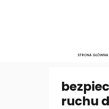
Przejdź
do
treści
STRONA GŁÓWNA
bezpie
ruchu 