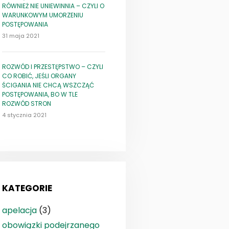
RÓWNIEŻ NIE UNIEWINNIA – CZYLI O
WARUNKOWYM UMORZENIU
POSTĘPOWANIA
31 maja 2021
ROZWÓD I PRZESTĘPSTWO – CZYLI
CO ROBIĆ, JEŚLI ORGANY
ŚCIGANIA NIE CHCĄ WSZCZĄĆ
POSTĘPOWANIA, BO W TLE
ROZWÓD STRON
4 stycznia 2021
KATEGORIE
apelacja
(3)
obowiązki podejrzanego