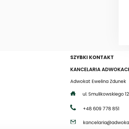
SZYBKI KONTAKT
KANCELARIA ADWOKAC
Adwokat Ewelina Zdunek
ul. Smulikowskiego 12 
+48 609 778 851
kancelaria@adwokat