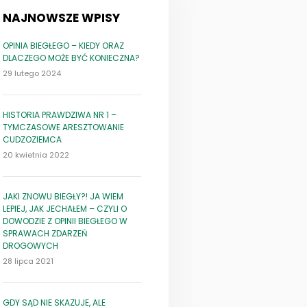
NAJNOWSZE WPISY
OPINIA BIEGŁEGO – KIEDY ORAZ
DLACZEGO MOŻE BYĆ KONIECZNA?
29 lutego 2024
HISTORIA PRAWDZIWA NR 1 –
TYMCZASOWE ARESZTOWANIE
CUDZOZIEMCA
20 kwietnia 2022
JAKI ZNOWU BIEGŁY?! JA WIEM
LEPIEJ, JAK JECHAŁEM – CZYLI O
DOWODZIE Z OPINII BIEGŁEGO W
SPRAWACH ZDARZEŃ
DROGOWYCH
28 lipca 2021
GDY SĄD NIE SKAZUJE, ALE