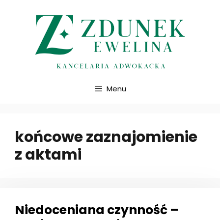
Przejdź
do
treści
Menu
końcowe zaznajomienie
z aktami
Niedoceniana czynność –