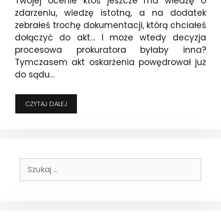
Twojej ocenie ktoś jeszcze ma wiedzę o
zdarzeniu, wiedzę istotną, a na dodatek
zebrałeś trochę dokumentacji, którą chciałeś
dołączyć do akt… I może wtedy decyzja
procesowa prokuratora byłaby inna?
Tymczasem akt oskarżenia powędrował już
do sądu…
NIEDOCENIANA
CZYTAJ DALEJ
CZYNNOŚĆ
–
CZYLI
DLACZEGO
NIE
WARTO
Szukaj:
REZYGNOWAĆ
Z
KOŃCOWEGO
ZAZNAJOMIENIA
Z
MATERIAŁAMI