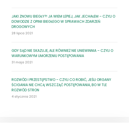
JAKI ZNOWU BIEGŁY?! JA WIEM LEPIEJ, JAK JECHAŁEM – CZYLI O
DOWODZIE Z OPINII BIEGŁEGO W SPRAWACH ZDARZEŃ
DROGOWYCH
28 lipca 2021
GDY SĄD NIE SKAZUJE, ALE RÓWNIEŻ NIE UNIEWINNIA – CZYLI O
WARUNKOWYM UMORZENIU POSTĘPOWANIA
31 maja 2021
ROZWÓD I PRZESTĘPSTWO – CZYLI CO ROBIĆ, JEŚLI ORGANY
ŚCIGANIA NIE CHCĄ WSZCZĄĆ POSTĘPOWANIA, BO W TLE
ROZWÓD STRON
4 stycznia 2021