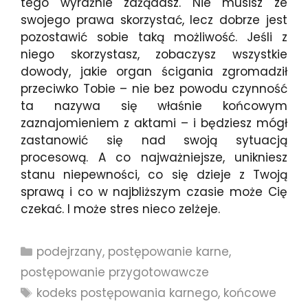
tego wyraźnie zażądasz. Nie musisz ze
swojego prawa skorzystać, lecz dobrze jest
pozostawić sobie taką możliwość. Jeśli z
niego skorzystasz, zobaczysz wszystkie
dowody, jakie organ ścigania zgromadził
przeciwko Tobie – nie bez powodu czynność
ta nazywa się właśnie końcowym
zaznajomieniem z aktami – i będziesz mógł
zastanowić się nad swoją sytuacją
procesową. A co najważniejsze, unikniesz
stanu niepewności, co się dzieje z Twoją
sprawą i co w najbliższym czasie może Cię
czekać. I może stres nieco zelżeje.
Kategorie
podejrzany
,
postępowanie karne
,
postępowanie przygotowawcze
Tagi
kodeks postępowania karnego
,
końcowe