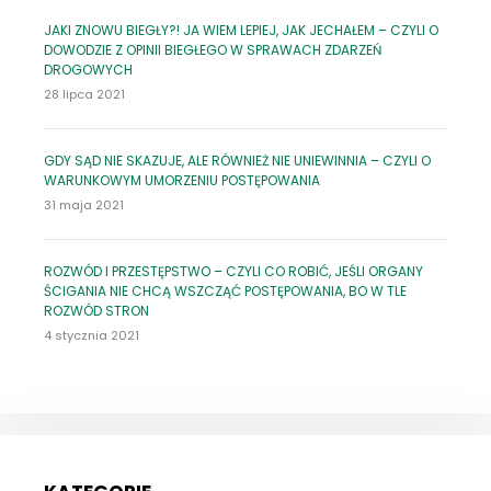
JAKI ZNOWU BIEGŁY?! JA WIEM LEPIEJ, JAK JECHAŁEM – CZYLI O
DOWODZIE Z OPINII BIEGŁEGO W SPRAWACH ZDARZEŃ
DROGOWYCH
28 lipca 2021
GDY SĄD NIE SKAZUJE, ALE RÓWNIEŻ NIE UNIEWINNIA – CZYLI O
WARUNKOWYM UMORZENIU POSTĘPOWANIA
31 maja 2021
ROZWÓD I PRZESTĘPSTWO – CZYLI CO ROBIĆ, JEŚLI ORGANY
ŚCIGANIA NIE CHCĄ WSZCZĄĆ POSTĘPOWANIA, BO W TLE
ROZWÓD STRON
4 stycznia 2021