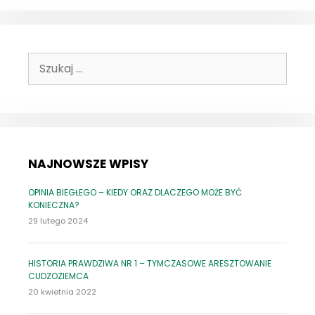
PŁAĆ!
–
CZYLI
SŁÓW
KILKA
Szukaj:
O
PRZESTĘPSTWIE
„NIEALIMENTACJI”
NAJNOWSZE WPISY
OPINIA BIEGŁEGO – KIEDY ORAZ DLACZEGO MOŻE BYĆ
KONIECZNA?
29 lutego 2024
HISTORIA PRAWDZIWA NR 1 – TYMCZASOWE ARESZTOWANIE
CUDZOZIEMCA
20 kwietnia 2022