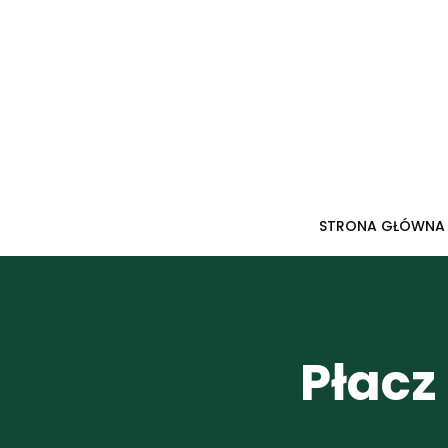
Przejdź
do
treści
STRONA GŁÓWNA
Płacz 