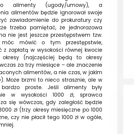
go alimenty (ugody/umowy), a
nia alimentów będzie ignorował swoje
ożyć zawiadomienie do prokuratury czy
akże trzeba pamiętać, że jednorazowa
na nie jest jeszcze przestępstwem tzw.
by móc mówić o tym przestępstwie,
 z zapłatą w wysokości równej kwocie
 okresy (najczęściej będą to okresy
wczas za trzy miesiące – ale znaczenie
aconych alimentów, a nie czas, w jakim
). Może brzmi to nieco strasznie, ale w
 bardzo proste. Jeśli alimenty były
nie w wysokości 1000 zł, sprawca
za się wówczas, gdy zaległość będzie
3000 zł (trzy okresy miesięczne po 1000
ne, czy nie płacił tego 1000 zł w ogóle,
mniej.