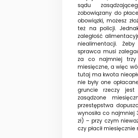
sądu zasądzające
zobowiązany do płace
obowiązki, możesz zł
też na policji. Jedn
zaległość alimentacyj
niealimentacji. Że
sprawca musi zalegać
za co najmniej trzy
miesięczne, a więc wó
tutaj ma kwota nieopł
nie były one opłacane
gruncie rzeczy jest
zasądzone miesięcz
przestępstwa dopuszc
wynosiła co najmniej 
zł) – przy czym nieważ
czy płacił miesięcznie 