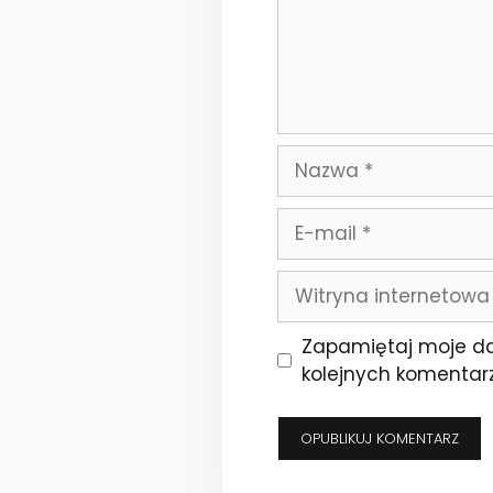
Nazwa
E-
mail
Witryna
internetowa
Zapamiętaj moje da
kolejnych komentarz