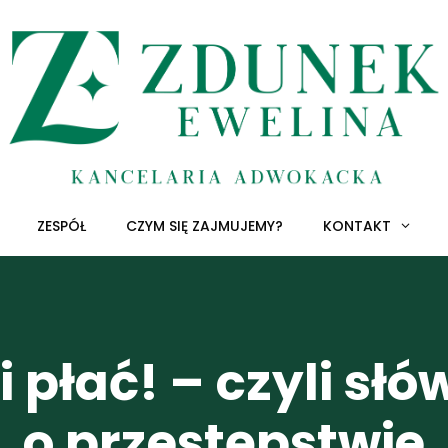
ZESPÓŁ
CZYM SIĘ ZAJMUJEMY?
KONTAKT
i płać! – czyli słó
o przestępstwie