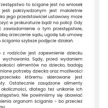
rzestępstwo to ścigane jest na wniosek
jeśli pokrzywdzonym jest małoletnie
 jako jego przedstawiciel ustawowy może
żyć w prokuraturze bądź na policji. Gdy
yć zawiadomienie o tym przestępstwie,
sobą orzeczenie sądu, ugodę lub umowę
 ścigania szybsze podjęcie działań.
z rodziców jest zapewnienie dziecku
i wychowania. Sądy, przed wydaniem
ysokości alimentów na dziecko, badają
ione potrzeby dziecka oraz możliwości
 przeciwko któremu skierowane jest
ty. Ostatecznie zasądzone alimenty
okoliczności, dlatego też unikanie ich
estępstwo. Nie powinniśmy się obawiać
nienia organom ścigania – bo przecież
si.