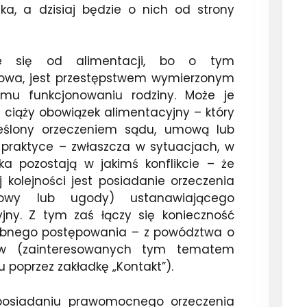
ka, a dzisiaj będzie o nich od strony
ie się od alimentacji, bo o tym
mowa, jest przestępstwem wymierzonym
emu funkcjonowaniu rodziny. Może je
m ciąży obowiązek alimentacyjny – który
reślony orzeczeniem sądu, umową lub
praktyce – zwłaszcza w sytuacjach, w
ka pozostają w jakimś konflikcie – że
 kolejności jest posiadanie orzeczenia
owy lub ugody) ustanawiającego
jny. Z tym zaś łączy się konieczność
ębnego postępowania – z powództwa o
ów (zainteresowanych tym tematem
 poprzez zakładkę „Kontakt”).
posiadaniu prawomocnego orzeczenia