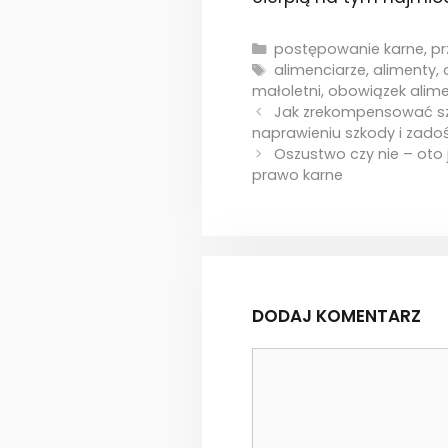
Kategorie
postępowanie karne
,
pr
Tagi
alimenciarze
,
alimenty
,
małoletni
,
obowiązek alime
Jak zrekompensować szk
naprawieniu szkody i zado
Oszustwo czy nie – oto 
prawo karne
DODAJ KOMENTARZ
Komentarz