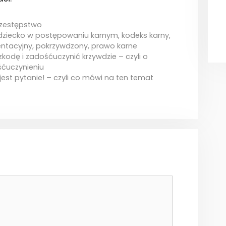
zestępstwo
dziecko w postępowaniu karnym
,
kodeks karny
,
ntacyjny
,
pokrzywdzony
,
prawo karne
odę i zadośćuczynić krzywdzie – czyli o
śćuczynieniu
jest pytanie! – czyli co mówi na ten temat