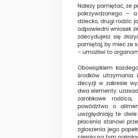
Należy pamiętać, że p
pokrzywdzonego – a 
dziecko, drugi rodzic
odpowiedni wniosek zło
zdecydujesz się złoż
pamiętaj, by mieć ze 
– umożliwi to organom
Obowiązkiem każdego 
środków utrzymania 
decyzji w zakresie w
dwa elementy: uzasadn
zarobkowe rodzica,
powództwo o alimen
uwzględniają te dwie 
płacenia stanowi prz
zgłoszenia jego popeł
cierpią na tym najmłod