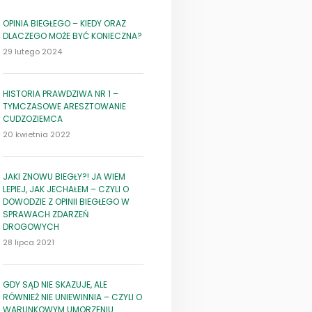
OPINIA BIEGŁEGO – KIEDY ORAZ
DLACZEGO MOŻE BYĆ KONIECZNA?
29 lutego 2024
HISTORIA PRAWDZIWA NR 1 –
TYMCZASOWE ARESZTOWANIE
CUDZOZIEMCA
20 kwietnia 2022
JAKI ZNOWU BIEGŁY?! JA WIEM
LEPIEJ, JAK JECHAŁEM – CZYLI O
DOWODZIE Z OPINII BIEGŁEGO W
SPRAWACH ZDARZEŃ
DROGOWYCH
28 lipca 2021
GDY SĄD NIE SKAZUJE, ALE
RÓWNIEŻ NIE UNIEWINNIA – CZYLI O
WARUNKOWYM UMORZENIU