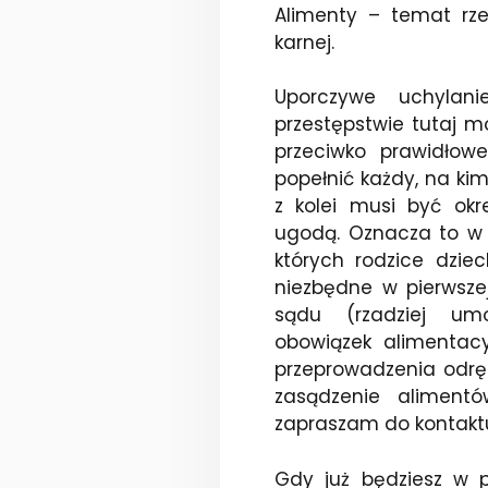
Alimenty – temat rze
karnej.
Uporczywe uchylan
przestępstwie tutaj 
przeciwko prawidłow
popełnić każdy, na ki
z kolei musi być ok
ugodą. Oznacza to w 
których rodzice dziec
niezbędne w pierwszej
sądu (rzadziej um
obowiązek alimentacy
przeprowadzenia odr
zasądzenie aliment
zapraszam do kontaktu
Gdy już będziesz w 