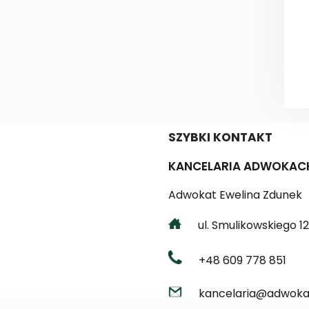
SZYBKI KONTAKT
KANCELARIA ADWOKAC
Adwokat Ewelina Zdunek
ul. Smulikowskiego 12 
+48 609 778 851
kancelaria@adwokat