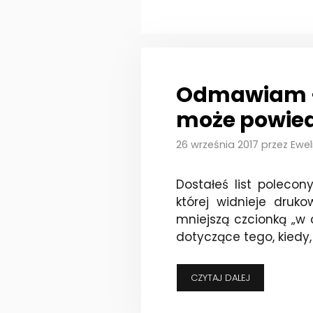
Odmawiam – 
może powied
26 września 2017
przez
Ewel
Dostałeś list polecon
której widnieje druko
mniejszą czcionką „w 
dotyczące tego, kiedy, 
ODMAWIAM
CZYTAJ DALEJ
–
CZYLI