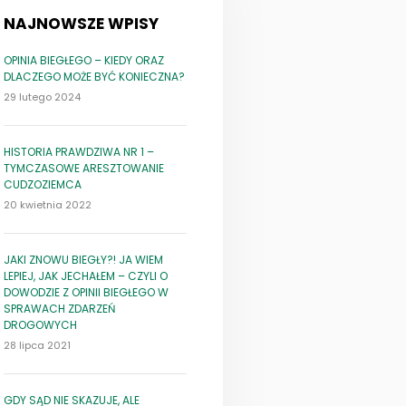
NAJNOWSZE WPISY
OPINIA BIEGŁEGO – KIEDY ORAZ
DLACZEGO MOŻE BYĆ KONIECZNA?
29 lutego 2024
HISTORIA PRAWDZIWA NR 1 –
TYMCZASOWE ARESZTOWANIE
CUDZOZIEMCA
20 kwietnia 2022
JAKI ZNOWU BIEGŁY?! JA WIEM
LEPIEJ, JAK JECHAŁEM – CZYLI O
DOWODZIE Z OPINII BIEGŁEGO W
SPRAWACH ZDARZEŃ
DROGOWYCH
28 lipca 2021
GDY SĄD NIE SKAZUJE, ALE