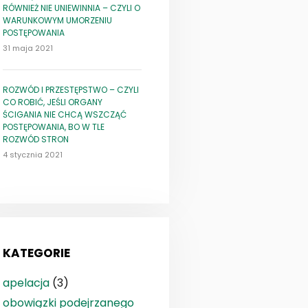
RÓWNIEŻ NIE UNIEWINNIA – CZYLI O
WARUNKOWYM UMORZENIU
POSTĘPOWANIA
31 maja 2021
ROZWÓD I PRZESTĘPSTWO – CZYLI
CO ROBIĆ, JEŚLI ORGANY
ŚCIGANIA NIE CHCĄ WSZCZĄĆ
POSTĘPOWANIA, BO W TLE
ROZWÓD STRON
4 stycznia 2021
KATEGORIE
apelacja
(3)
obowiązki podejrzanego