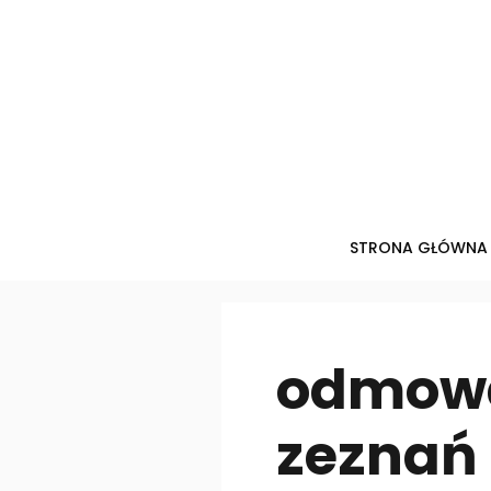
Przejdź
do
treści
STRONA GŁÓWNA
odmowa
zeznań