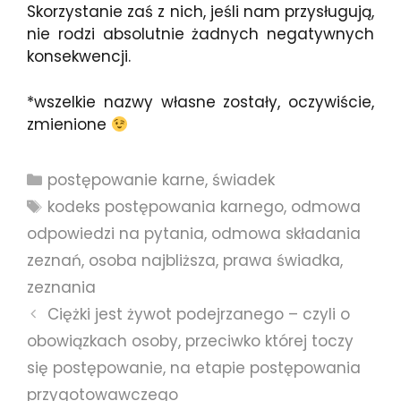
Skorzystanie zaś z nich, jeśli nam przysługują,
nie rodzi absolutnie żadnych negatywnych
konsekwencji.
*wszelkie nazwy własne zostały, oczywiście,
zmienione
Kategorie
postępowanie karne
,
świadek
Tagi
kodeks postępowania karnego
,
odmowa
odpowiedzi na pytania
,
odmowa składania
zeznań
,
osoba najbliższa
,
prawa świadka
,
zeznania
Ciężki jest żywot podejrzanego – czyli o
obowiązkach osoby, przeciwko której toczy
się postępowanie, na etapie postępowania
przygotowawczego