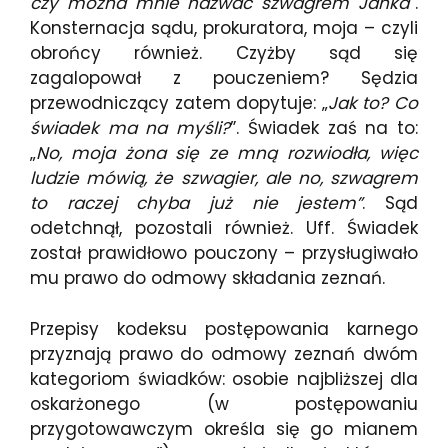
czy można mnie nazwać szwagrem Janka
”.
Konsternacja sądu, prokuratora, moja – czyli
obrońcy również. Czyżby sąd się
zagalopował z pouczeniem? Sędzia
przewodniczący zatem dopytuje: „
Jak to? Co
świadek ma na myśli?
”. Świadek zaś na to:
„
No, moja żona się ze mną rozwiodła, więc
ludzie mówią, że szwagier, ale no, szwagrem
to raczej chyba już nie jestem”
. Sąd
odetchnął, pozostali również. Uff. Świadek
został prawidłowo pouczony – przysługiwało
mu prawo do odmowy składania zeznań.
Przepisy kodeksu postępowania karnego
przyznają prawo do odmowy zeznań dwóm
kategoriom świadków: osobie najbliższej dla
oskarżonego (w postępowaniu
przygotowawczym określa się go mianem