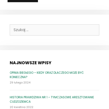
SIĘ
W
SPRAWIE
DZIEJE?
–
CZYLI
Szukaj:
O
MOŻLIWOŚCI
WGLĄDU
W
AKTA
SPRAWY
NAJNOWSZE WPISY
OPINIA BIEGŁEGO – KIEDY ORAZ DLACZEGO MOŻE BYĆ
KONIECZNA?
29 lutego 2024
HISTORIA PRAWDZIWA NR 1 – TYMCZASOWE ARESZTOWANIE
CUDZOZIEMCA
20 kwietnia 2022