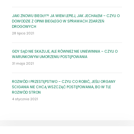
JAKI ZNOWU BIEGŁY?! JA WIEM LEPIEJ, JAK JECHAŁEM – CZYLI O
DOWODZIE Z OPINII BIEGŁEGO W SPRAWACH ZDARZEŃ
DROGOWYCH
28 lipca 2021
GDY SĄD NIE SKAZUJE, ALE RÓWNIEŻ NIE UNIEWINNIA – CZYLI O
WARUNKOWYM UMORZENIU POSTĘPOWANIA
31 maja 2021
ROZWÓD I PRZESTĘPSTWO – CZYLI CO ROBIĆ, JEŚLI ORGANY
ŚCIGANIA NIE CHCĄ WSZCZĄĆ POSTĘPOWANIA, BO W TLE
ROZWÓD STRON
4 stycznia 2021