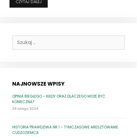
JINGLE
CZYTAJ DALEJ
BELLS,
JINGLE
BELLS,
PAN
DMUCHA
W
Szukaj:
BALONIK!
–
CZYLI
O
PRZESTĘPSTWIE
PROWADZENIA
PO
ALKOHOLU
NAJNOWSZE WPISY
OPINIA BIEGŁEGO – KIEDY ORAZ DLACZEGO MOŻE BYĆ
KONIECZNA?
29 lutego 2024
HISTORIA PRAWDZIWA NR 1 – TYMCZASOWE ARESZTOWANIE
CUDZOZIEMCA