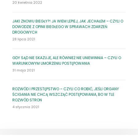
20 kwietnia 2022
JAKI ZNOWU BIEGŁY?! JA WIEM LEPIEJ, JAK JECHAŁEM – CZYLI O
DOWODZIE Z OPINII BIEGŁEGO W SPRAWACH ZDARZEŃ
DROGOWYCH
28 lipca 2021
GDY SĄD NIE SKAZUJE, ALE RÓWNIEŻ NIE UNIEWINNIA – CZYLI O
WARUNKOWYM UMORZENIU POSTĘPOWANIA
31 maja 2021
ROZWÓD I PRZESTĘPSTWO – CZYLI CO ROBIĆ, JEŚLI ORGANY
ŚCIGANIA NIE CHCĄ WSZCZĄĆ POSTĘPOWANIA, BO W TLE
ROZWÓD STRON
4 stycznia 2021