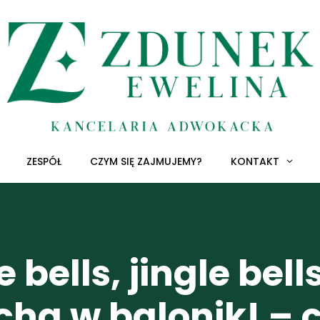
ZESPÓŁ
CZYM SIĘ ZAJMUJEMY?
KONTAKT
e bells, jingle bell
a w balonik! – c