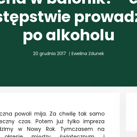
stępstwie prowad
po alkoholu
20 grudnia 2017
Ewelina Zdunek
czna powoli mija. Za chwilę tak samo
teczny czas. Potem już tylko impreza
odzimy w Nowy Rok. Tymczasem na
kresie między świątecznym i