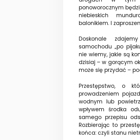
ponoworocznym będzi
niebieskich mundu
balonikiem. I zaprosz
Doskonale zdajem
samochodu „po pijaku
nie wiemy, jakie są ko
dzisiaj – w gorącym ok
może się przydać – po
Przestępstwo, o k
prowadzeniem pojaz
wodnym lub powietrz
wpływem środka odur
samego przepisu ods
Rozbierając to przest
końca: czyli stanu niet