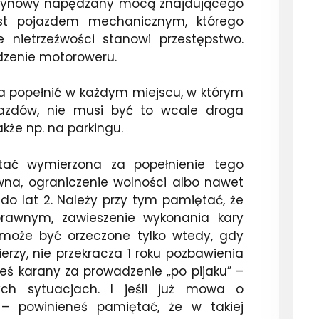
szynowy napędzany mocą znajdującego
est pojazdem mechanicznym, którego
 nietrzeźwości stanowi przestępstwo.
zenie motoroweru.
a popełnić w każdym miejscu, w którym
azdów, nie musi być to wcale droga
kże np. na parkingu.
tać wymierzona za popełnienie tego
wna, ograniczenie wolności albo nawet
do lat 2. Należy przy tym pamiętać, że
rawnym, zawieszenie wykonania kary
) może być orzeczone tylko wtedy, gdy
erzy, nie przekracza 1 roku pozbawienia
byłeś karany za prowadzenie „po pijaku” –
ych sytuacjach. I jeśli już mowa o
– powinieneś pamiętać, że w takiej