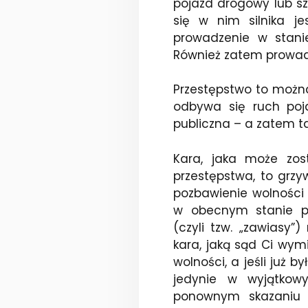
pojazd drogowy lub 
się w nim silnika j
prowadzenie w stanie
Również zatem prowad
Przestępstwo to możn
odbywa się ruch poj
publiczna – a zatem ta
Kara, jaka może zos
przestępstwa, to grzy
pozbawienie wolności 
w obecnym stanie p
(czyli tzw. „zawiasy”
kara, jaką sąd Ci wymi
wolności, a jeśli już 
jedynie w wyjątkow
ponownym skazaniu 