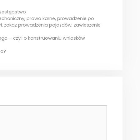
zestępstwo
echaniczny
,
prawo karne
,
prowadzenie po
i
,
zakaz prowadzenia pojazdów
,
zawieszenie
ego – czyli o konstruowaniu wniosków
go?