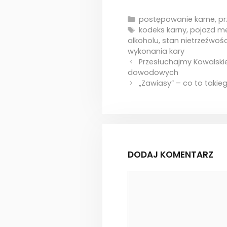
Kategorie
postępowanie karne
,
pr
Tagi
kodeks karny
,
pojazd m
alkoholu
,
stan nietrzeźwośc
wykonania kary
Przesłuchajmy Kowalski
dowodowych
„Zawiasy” – co to takie
DODAJ KOMENTARZ
Komentarz