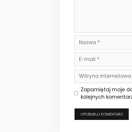
Nazwa
E-
mail
Witryna
internetowa
Zapamiętaj moje da
kolejnych komentarz