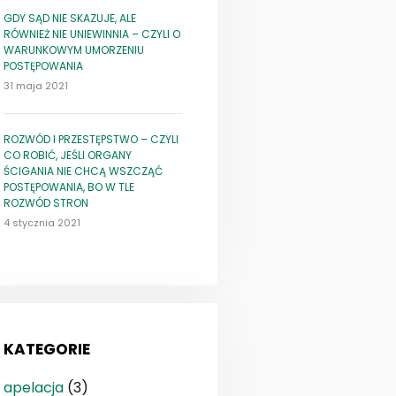
GDY SĄD NIE SKAZUJE, ALE
RÓWNIEŻ NIE UNIEWINNIA – CZYLI O
WARUNKOWYM UMORZENIU
POSTĘPOWANIA
31 maja 2021
ROZWÓD I PRZESTĘPSTWO – CZYLI
CO ROBIĆ, JEŚLI ORGANY
ŚCIGANIA NIE CHCĄ WSZCZĄĆ
POSTĘPOWANIA, BO W TLE
ROZWÓD STRON
4 stycznia 2021
KATEGORIE
apelacja
(3)