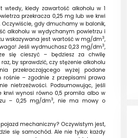
st wtedy, kiedy zawartość alkoholu w 1
etrza przekracza 0,25 mg lub we krwi
a. Oczywiście, gdy dmuchamy w balonik,
ość alkoholu w wydychanym powietrzu i
3
ruku wskazywana jest wartość w mg/dm
,
3
 Uwaga! Jeśli wydmuchasz 0,23 mg/dm
,
ze się cieszyć – będziesz za chwilę
 raz, by sprawdzić, czy stężenie alkoholu
enia przekraczającego wyżej podane
m rośnie – zgodnie z przepisami prawa
ie nietrzeźwości. Podsumowując, jeśli
 krwi wynosi równo 0,5 promila albo w
3
rzu – 0,25 mg/dm
, nie ma mowy o
t pojazd mechaniczny? Oczywistym jest,
jdzie się samochód. Ale nie tylko: każdy