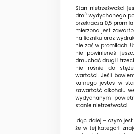
Stan nietrzeźwości je
3
dm
wydychanego powi
przekracza 0,5 promil
mierzona jest zawart
na liczniku oraz wyd
nie zaś w promilach.
nie powinieneś jeszc
dmuchać drugi i trzeci
nie rośnie do stęż
wartości. Jeśli bowie
karnego jesteś w stan
zawartość alkoholu we
wydychanym powiet
stanie nietrzeźwości.
Idąc dalej – czym jes
że w tej kategorii zna