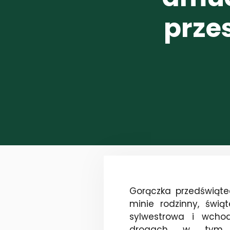
prze
Gorączka przedświąte
minie rodzinny, świą
sylwestrowa i wch
drogach w tym o