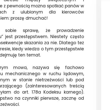
e z pewnością można spotkać panów w
rach z ulubionym dla kierowców
eniem: proszę dmuchać!
y sobie sprawę, że prowadzenie
” jest przestępstwem. Niestety często
nsekwencje skazania za nie. Dlatego też
resie, kiedy wiedza o tym przestępstwie
dejmuję ten temat.
tórym mowa, nazywa się fachowo
du mechanicznego w ruchu lądowym,
nym w stanie nietrzeźwości lub pod
zającego (zainteresowanych treścią
yłam do art. 178a Kodeksu karnego).
ępstwo na czynniki pierwsze, zacznę od
rzeźwości.