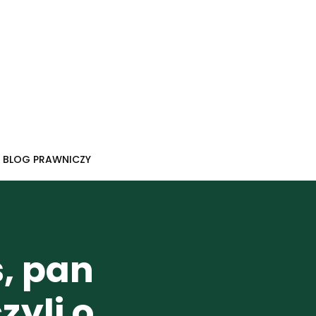
BLOG PRAWNICZY
s, pan
zyli o