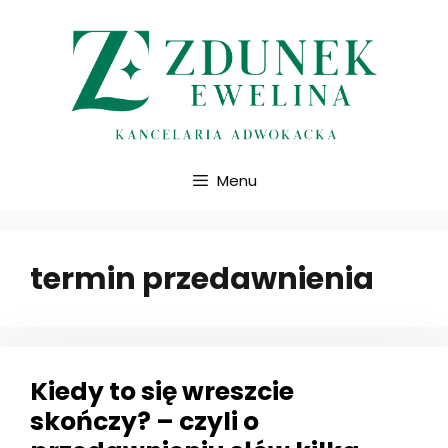
Przejdź
do
treści
Menu
termin przedawnienia
Kiedy to się wreszcie
skończy? – czyli o