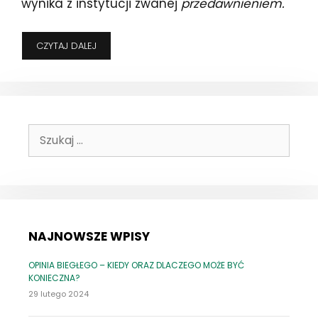
wynika z instytucji zwanej
przedawnieniem.
KIEDY
CZYTAJ DALEJ
TO
SIĘ
WRESZCIE
SKOŃCZY?
–
CZYLI
Szukaj:
O
PRZEDAWNIENIU
SŁÓW
KILKA
NAJNOWSZE WPISY
OPINIA BIEGŁEGO – KIEDY ORAZ DLACZEGO MOŻE BYĆ
KONIECZNA?
29 lutego 2024