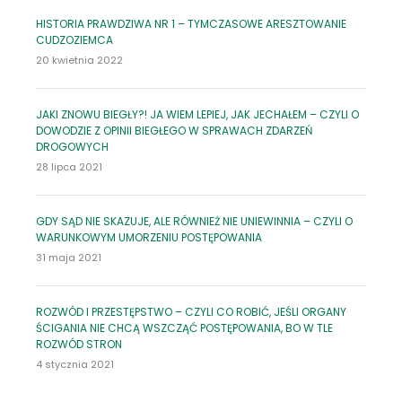
HISTORIA PRAWDZIWA NR 1 – TYMCZASOWE ARESZTOWANIE
CUDZOZIEMCA
20 kwietnia 2022
JAKI ZNOWU BIEGŁY?! JA WIEM LEPIEJ, JAK JECHAŁEM – CZYLI O
DOWODZIE Z OPINII BIEGŁEGO W SPRAWACH ZDARZEŃ
DROGOWYCH
28 lipca 2021
GDY SĄD NIE SKAZUJE, ALE RÓWNIEŻ NIE UNIEWINNIA – CZYLI O
WARUNKOWYM UMORZENIU POSTĘPOWANIA
31 maja 2021
ROZWÓD I PRZESTĘPSTWO – CZYLI CO ROBIĆ, JEŚLI ORGANY
ŚCIGANIA NIE CHCĄ WSZCZĄĆ POSTĘPOWANIA, BO W TLE
ROZWÓD STRON
4 stycznia 2021