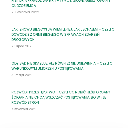
HISTORIA PRAWDZIWA NR 1 – TYMCZASOWE ARESZTOWANIE
CUDZOZIEMCA
20 kwietnia 2022
JAKI ZNOWU BIEGŁY?! JA WIEM LEPIEJ, JAK JECHAŁEM – CZYLI O
DOWODZIE Z OPINII BIEGŁEGO W SPRAWACH ZDARZEŃ
DROGOWYCH
28 lipca 2021
GDY SĄD NIE SKAZUJE, ALE RÓWNIEŻ NIE UNIEWINNIA – CZYLI O
WARUNKOWYM UMORZENIU POSTĘPOWANIA
31 maja 2021
ROZWÓD I PRZESTĘPSTWO – CZYLI CO ROBIĆ, JEŚLI ORGANY
ŚCIGANIA NIE CHCĄ WSZCZĄĆ POSTĘPOWANIA, BO W TLE
ROZWÓD STRON
4 stycznia 2021