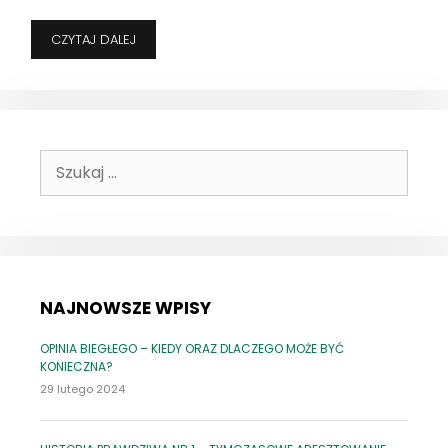
CO
CZYTAJ DALEJ
NOWEGO
W
NOWYM
ROKU?
–
CZYLI
Szukaj:
O
ZMIANACH
W
PRAWIE
SŁÓW
KILKA
NAJNOWSZE WPISY
OPINIA BIEGŁEGO – KIEDY ORAZ DLACZEGO MOŻE BYĆ
KONIECZNA?
29 lutego 2024