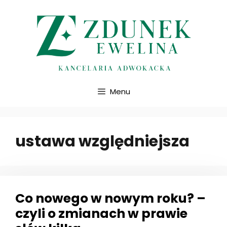
Przejdź
do
treści
Menu
ustawa względniejsza
Co nowego w nowym roku? –
czyli o zmianach w prawie