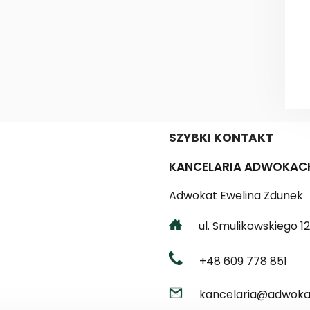
SZYBKI KONTAKT
KANCELARIA ADWOKAC
Adwokat Ewelina Zdunek
ul. Smulikowskiego 12 
+48 609 778 851
kancelaria@adwokat