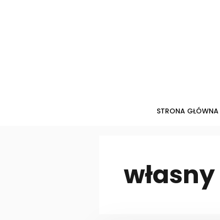
Przejdź
do
treści
STRONA GŁÓWNA
własny