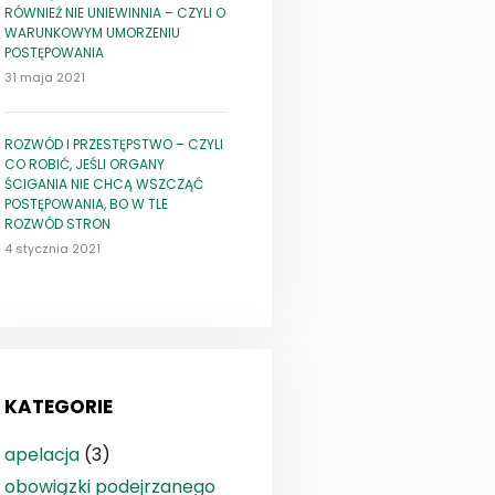
RÓWNIEŻ NIE UNIEWINNIA – CZYLI O
WARUNKOWYM UMORZENIU
POSTĘPOWANIA
31 maja 2021
ROZWÓD I PRZESTĘPSTWO – CZYLI
CO ROBIĆ, JEŚLI ORGANY
ŚCIGANIA NIE CHCĄ WSZCZĄĆ
POSTĘPOWANIA, BO W TLE
ROZWÓD STRON
4 stycznia 2021
KATEGORIE
apelacja
(3)
obowiązki podejrzanego