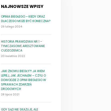
NAJNOWSZE WPISY
OPINIA BIEGŁEGO – KIEDY ORAZ
DLACZEGO MOŻE BYĆ KONIECZNA?
29 lutego 2024
HISTORIA PRAWDZIWA NR 1 –
TYMCZASOWE ARESZTOWANIE
CUDZOZIEMCA
20 kwietnia 2022
JAKI ZNOWU BIEGŁY?! JA WIEM
LEPIEJ, JAK JECHAŁEM – CZYLI O
DOWODZIE Z OPINII BIEGŁEGO W
SPRAWACH ZDARZEŃ
DROGOWYCH
28 lipca 2021
GDY SĄD NIE SKAZUJE, ALE