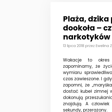
Plaża, dzika
dookoła – cz
narkotyków
13 lipca 2018
przez
Ewelina 
Wakacje to okres
zapominamy, że życi
wymiaru sprawiedliwo
czas zawieszone. I gdy 
zapomni, że „maryśka
dostać kubeł zimnej 
dokonują przeszukani
znajdują. A człowie
sekundy, przerażony.