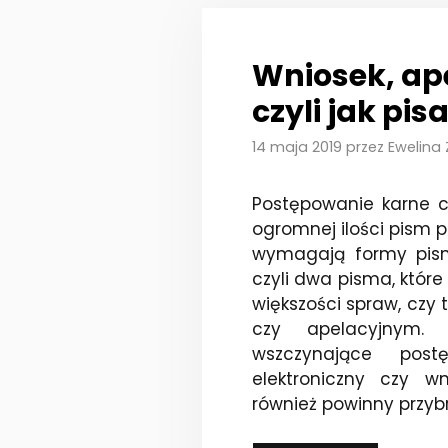
Wniosek, ape
czyli jak pi
14 maja 2019
przez
Ewelina
Postępowanie karne ch
ogromnej ilości pism 
wymagają formy pisma
czyli dwa pisma, które
większości spraw, cz
czy apelacyjnym. 
wszczynające pos
elektroniczny czy w
również powinny przyb