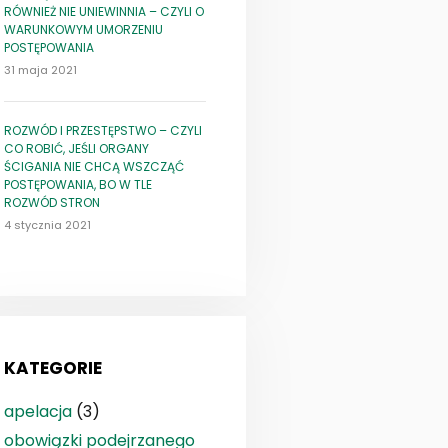
RÓWNIEŻ NIE UNIEWINNIA – CZYLI O
WARUNKOWYM UMORZENIU
POSTĘPOWANIA
31 maja 2021
ROZWÓD I PRZESTĘPSTWO – CZYLI
CO ROBIĆ, JEŚLI ORGANY
ŚCIGANIA NIE CHCĄ WSZCZĄĆ
POSTĘPOWANIA, BO W TLE
ROZWÓD STRON
4 stycznia 2021
KATEGORIE
apelacja
(3)
obowiązki podejrzanego