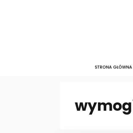
Przejdź
do
treści
STRONA GŁÓWNA
wymogi