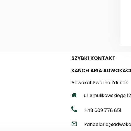
SZYBKI KONTAKT
KANCELARIA ADWOKAC
Adwokat Ewelina Zdunek
ul. Smulikowskiego 12 
+48 609 778 851
kancelaria@adwokat