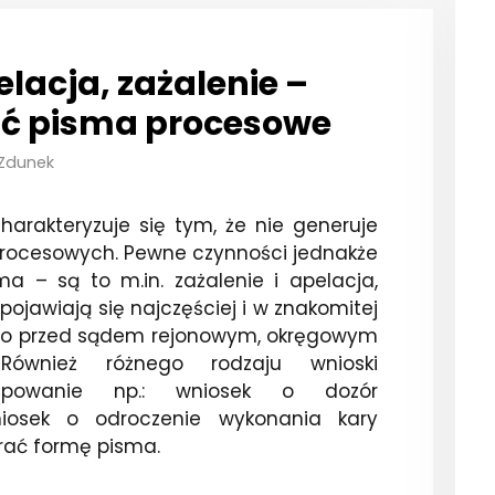
lacja, zażalenie –
sać pisma procesowe
 Zdunek
arakteryzuje się tym, że nie generuje
procesowych. Pewne czynności jednakże
 – są to m.in. zażalenie i apelacja,
 pojawiają się najczęściej i w znakomitej
y to przed sądem rejonowym, okręgowym
Również różnego rodzaju wnioski
tępowanie np.: wniosek o dozór
niosek o odroczenie wykonania kary
rać formę pisma.