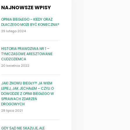
NAJNOWSZE WPISY
OPINIA BIEGŁEGO – KIEDY ORAZ
DLACZEGO MOŻE BYĆ KONIECZNA?
29 lutego 2024
HISTORIA PRAWDZIWA NR 1 –
TYMCZASOWE ARESZTOWANIE
CUDZOZIEMCA
20 kwietnia 2022
JAKI ZNOWU BIEGŁY?! JA WIEM
LEPIEJ, JAK JECHAŁEM – CZYLI O
DOWODZIE Z OPINII BIEGŁEGO W
SPRAWACH ZDARZEŃ
DROGOWYCH
28 lipca 2021
GDY SĄD NIE SKAZUJE, ALE