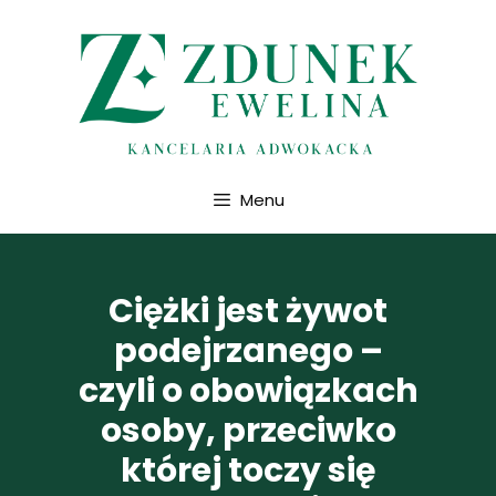
Przejdź
do
treści
Menu
Ciężki jest żywot
podejrzanego –
czyli o obowiązkach
osoby, przeciwko
której toczy się