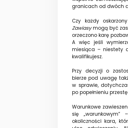
granicach od dwóch do
Czy każdy oskarżo
Zawiasy
mogą być zast
orzeczono karę pozbawi
A więc jeśli wymier
miesiąca – niestety 
kwalifikujesz.
Przy decyzji o zast
bierze pod uwagę takż
w sprawie, dotychcza
po popełnieniu przest
Warunkowe zawieszeni
się „warunkowym” –
okoliczności kara, kt