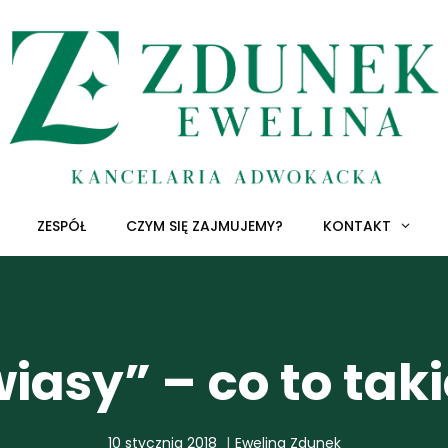
ZESPÓŁ
CZYM SIĘ ZAJMUJEMY?
KONTAKT
iasy” – co to tak
10 stycznia 2018
Ewelina Zdunek