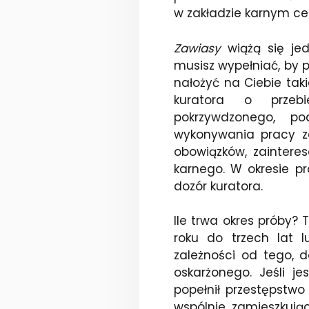
w zakładzie karnym ce
Zawiasy
wiążą się jed
musisz wypełniać, by 
nałożyć na Ciebie taki
kuratora o przebi
pokrzywdzonego, po
wykonywania pracy za
obowiązków, zaintere
karnego. W okresie p
dozór kuratora.
Ile trwa okres próby?
roku do trzech lat 
zależności od tego, d
oskarżonego. Jeśli j
popełnił przestępstw
wspólnie zamieszkują