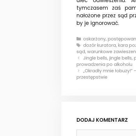
ulec odwieszeniu. 
tymczasem zaś pami
nałożone przez sąd p
by je ignorować.
Kategorie
oskarżony
,
postępowani
Tagi
dozór kuratora
,
kara po
sąd
,
warunkowe zawieszeni
Jingle bells, jingle bell
prowadzenia po alkoholu
„Okradły mnie łobuzy!” 
przestępstwie
DODAJ KOMENTARZ
Komentarz