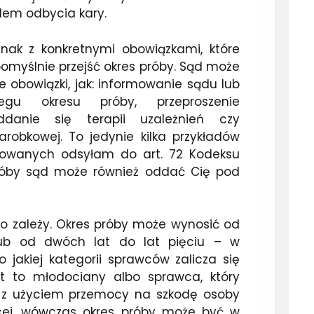
lem odbycia kary.
nak z konkretnymi obowiązkami, które
pomyślnie przejść okres próby. Sąd może
e obowiązki, jak: informowanie sądu lub
egu okresu próby, przeproszenie
ddanie się terapii uzależnień czy
robkowej. To jedynie kilka przykładów
sowanych odsyłam do art. 72 Kodeksu
róby sąd może również oddać Cię pod
 To zależy. Okres próby może wynosić od
lub od dwóch lat do lat pięciu – w
o jakiej kategorii sprawców zalicza się
est to młodociany albo sprawca, który
o z użyciem przemocy na szkodę osoby
cej, wówczas okres próby może być w