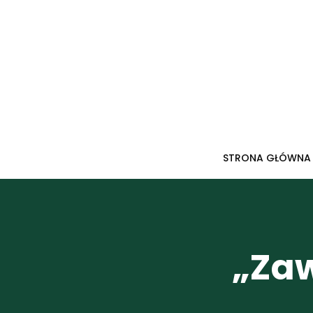
Przejdź
do
treści
STRONA GŁÓWNA
„Zaw