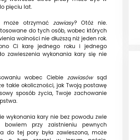
 pięciu lat.
ny może otrzymać
zawiasy
? Otóż nie.
osowane do tych osób, wobec których
enia wolności nie dłuższą niż jeden rok.
zono Ci karę jednego roku i jednego
do zawieszenia wykonania kary się nie
osowaniu wobec Ciebie
zawiasów
sąd
e takie okoliczności, jak Twoją postawę
sowy sposób życia, Twoje zachowanie
ępstwa.
e wykonania kary nie bez powodu zwie
 bowiem przy zaistnieniu pewnych
óra do tej pory była zawieszona, może