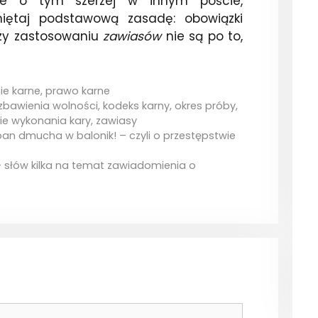
Ale o tym szerzej w innym poście,
ętaj podstawową zasadę: obowiązki
rzy zastosowaniu
zawiasów
nie są po to,
e karne
,
prawo karne
zbawienia wolności
,
kodeks karny
,
okres próby
,
e wykonania kary
,
zawiasy
s, pan dmucha w balonik! – czyli o przestępstwie
– słów kilka na temat zawiadomienia o