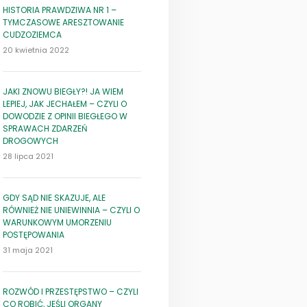
HISTORIA PRAWDZIWA NR 1 –
TYMCZASOWE ARESZTOWANIE
CUDZOZIEMCA
20 kwietnia 2022
JAKI ZNOWU BIEGŁY?! JA WIEM
LEPIEJ, JAK JECHAŁEM – CZYLI O
DOWODZIE Z OPINII BIEGŁEGO W
SPRAWACH ZDARZEŃ
DROGOWYCH
28 lipca 2021
GDY SĄD NIE SKAZUJE, ALE
RÓWNIEŻ NIE UNIEWINNIA – CZYLI O
WARUNKOWYM UMORZENIU
POSTĘPOWANIA
31 maja 2021
ROZWÓD I PRZESTĘPSTWO – CZYLI
CO ROBIĆ, JEŚLI ORGANY