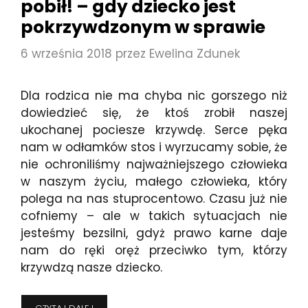
pobił! – gdy dziecko jest
pokrzywdzonym w sprawie
6 września 2018
przez
Ewelina Zdunek
Dla rodzica nie ma chyba nic gorszego niż
dowiedzieć się, że ktoś zrobił naszej
ukochanej pociesze krzywdę. Serce pęka
nam w odłamków stos i wyrzucamy sobie, że
nie ochroniliśmy najważniejszego człowieka
w naszym życiu, małego człowieka, który
polega na nas stuprocentowo. Czasu już nie
cofniemy – ale w takich sytuacjach nie
jesteśmy bezsilni, gdyż prawo karne daje
nam do ręki oręż przeciwko tym, którzy
krzywdzą nasze dziecko.
MAMO,