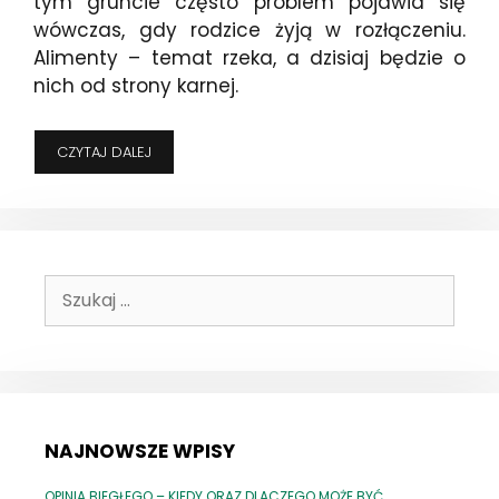
tym gruncie często problem pojawia się
wówczas, gdy rodzice żyją w rozłączeniu.
Alimenty – temat rzeka, a dzisiaj będzie o
nich od strony karnej.
PŁACZ
CZYTAJ DALEJ
I
PŁAĆ!
–
CZYLI
SŁÓW
KILKA
Szukaj:
O
PRZESTĘPSTWIE
„NIEALIMENTACJI”
NAJNOWSZE WPISY
OPINIA BIEGŁEGO – KIEDY ORAZ DLACZEGO MOŻE BYĆ