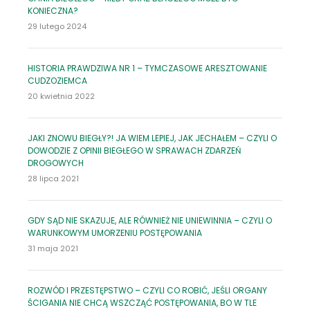
KONIECZNA?
29 lutego 2024
HISTORIA PRAWDZIWA NR 1 – TYMCZASOWE ARESZTOWANIE
CUDZOZIEMCA
20 kwietnia 2022
JAKI ZNOWU BIEGŁY?! JA WIEM LEPIEJ, JAK JECHAŁEM – CZYLI O
DOWODZIE Z OPINII BIEGŁEGO W SPRAWACH ZDARZEŃ
DROGOWYCH
28 lipca 2021
GDY SĄD NIE SKAZUJE, ALE RÓWNIEŻ NIE UNIEWINNIA – CZYLI O
WARUNKOWYM UMORZENIU POSTĘPOWANIA
31 maja 2021
ROZWÓD I PRZESTĘPSTWO – CZYLI CO ROBIĆ, JEŚLI ORGANY
ŚCIGANIA NIE CHCĄ WSZCZĄĆ POSTĘPOWANIA, BO W TLE