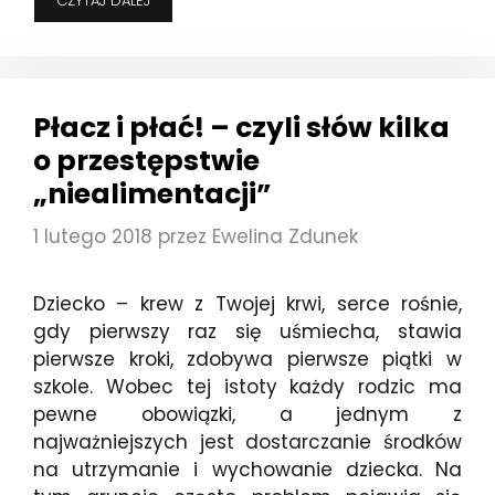
CZYTAJ DALEJ
TATO,
BO
TEN
PAN
MNIE
Płacz i płać! – czyli słów kilka
POBIŁ!
–
o przestępstwie
GDY
„niealimentacji”
DZIECKO
JEST
POKRZYWDZONYM
1 lutego 2018
przez
Ewelina Zdunek
W
SPRAWIE
Dziecko – krew z Twojej krwi, serce rośnie,
gdy pierwszy raz się uśmiecha, stawia
pierwsze kroki, zdobywa pierwsze piątki w
szkole. Wobec tej istoty każdy rodzic ma
pewne obowiązki, a jednym z
najważniejszych jest dostarczanie środków
na utrzymanie i wychowanie dziecka. Na