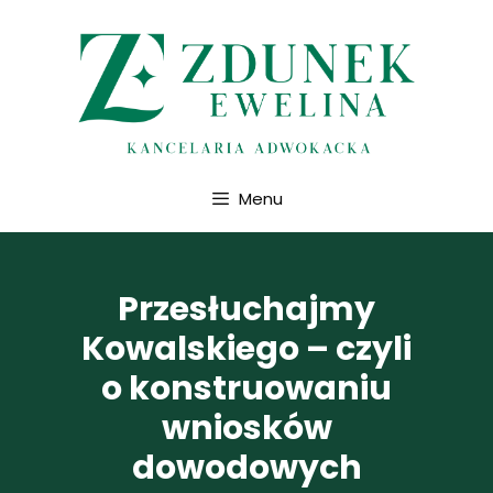
Przejdź
do
treści
Menu
Przesłuchajmy
Kowalskiego – czyli
o konstruowaniu
wniosków
dowodowych